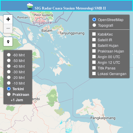
SIG Radar Cuaca Stasiun Meteorologi SMB II
+
OpenStreetMap
Topografi
−
Kab&Kec
Satelit IR
Satelit Hujan
Prakiraan Hujan
-60 Mnt
Angin 00 UTC
-50 Mnt
Angin 12 UTC
-40 Mnt
Titik Panas
-30 Mnt
Lokasi Genangan
-20 Mnt
-10 Mnt
Terkini
Prakiraan
+1 Jam